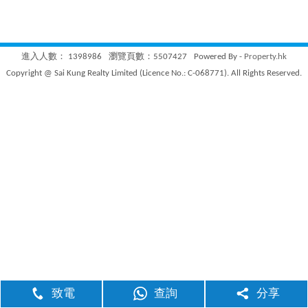
進入人數： 1398986
瀏覽頁數：5507427
Powered By -
Property.hk
Copyright @ Sai Kung Realty Limited (Licence No.: C-068771). All Rights Reserved.
致電
查詢
分享