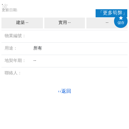
,
更新日期:
「更多筍盤」
建築 --
實用 --
--
儲存
物業編號：
用途：
所有
地契年期：
--
聯絡人：
‹‹返回