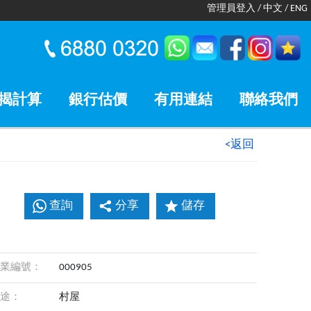
管理員登入
/
中文
/
ENG
揭計算
銀行估價
有用連結
聯絡我們
<返回
查詢
分享
儲存
業編號：
000905
途：
村屋