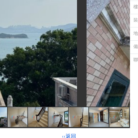
樓
裝
地
備
聯
‹‹返回