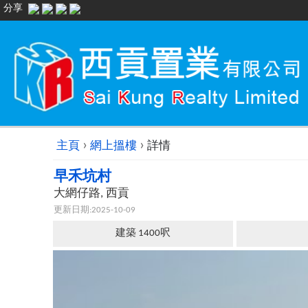
分享
›
›
主頁
網上搵樓
詳情
早禾坑村
大網仔路, 西貢
更新日期:2025-10-09
建築 1400呎