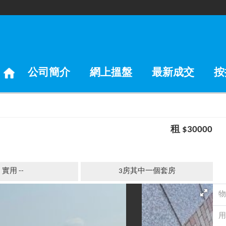
公司簡介
網上搵盤
最新成交
按
租 $30000
實用 --
3房其中一個套房
物
用