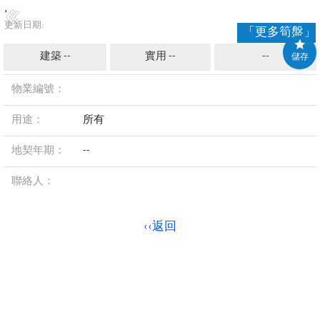
,
更新日期:
「更多筍盤」
建築 --
實用 --
--
儲存
物業編號：
用途：
所有
地契年期：
--
聯絡人：
‹‹返回